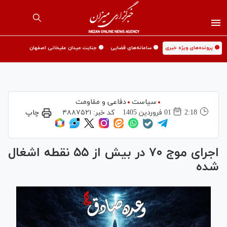
🟡 پرونده‌های ویژه خبری
🟡 سامانه‌های قضایی
🟡 جنایت میدان علیخانی اصفهان
سیاست
دفاعی و مقاومت
2:18
01 فروردين 1405
کد خبر:
۴۸۸۷۵۲۱
چاپ
اجرای موج ۷۰ در بیش از ۵۵ نقطه اشغال
شده