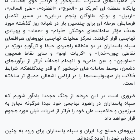
در عملیات‌های مشترک، تأثیرمحور و فراگیر موج هفتاد، ۵
پایگاه منطقه ای آمریکا در «الخرج»، «الظفره»، «علی السالم»،
«اربیل» و بویژه «ناوگان پنجم دریایی» در مسیر تکمیل
فرسایش مرحله ای برای چندمین بار در شبانه روز گذشته مورد
هدف مؤثر سامانه‌های موشکی «قیام» و «عماد» و پهپادی
تهاجمی قرار گرفتند. تمرکز عملیات تهاجمی نیروهای هوافضای
سپاه پاسداران بر دو منطقه راهبردی حیفا و تل‌آویو بویژه در
نقاطی چون«خدرا» و «کریات اونو» و سایر نقاط همچون
«ساویون» و «بن عامی» و انهدام اهداف فراتر از برآوردهای
دشمن، توسط سامانه های خرمشهر ۴ و قدر چندکلاهکه، شرایط
فلاکت بار صهیونیست‌ها را در اراضی اشغالی عمیق تر ساخته
است.
ضروری است در این مرحله از جنگ مجددا یادآور شویم که
سپاه پاسداران در راهبرد تهاجمی خود مبدا هرگونه تجاوز به
سرزمین و حاکمیت ملی خود را فراتر از ضربات قبلی مورد هجوم
قرار خواهد داد.
نيروهای مسلح ج.ا ایران و سپاه پاسداران برای ورود به چنین
دوره‌ای خود را آماده کرده‌اند.