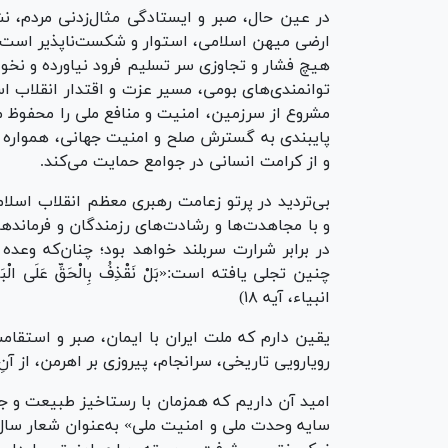
در عین حال، صبر و ایستادگی مثال‌زدنی مردم، ن
ارضی میهن اسلامی، استوار و شکست‌ناپذیر است. ت
هیچ فشار و تجاوزی سر تسلیم فرود نیاورده و نخواهد
توانمندی‌های بومی، مسیر عزت و اقتدار انقلاب اس
مشروع از سرزمین، امنیت و منافع ملی را محفوظ م
پایبندی به گسترش صلح و امنیت جهانی، همواره در
و از کرامت انسانی در جوامع حمایت می‌کند.
بی‌تردید در پرتو زعامت رهبری معظم انقلاب اسلا
و با مجاهدت‌ها و رشادت‌های رزمندگان و فرماند
در برابر شرارت سربلند خواهد بود؛ چنان‌که وعده 
چنین تجلی یافته است:«بَلْ نَقْذِفُ بِالْحَقِّ عَلَى الْبَاطِلِ ف
انبیاء، آیه ۱۸)
یقین دارم که ملت ایران با ایمان، صبر و استقامت
رویارویی تاریخی، سرانجام، پیروزی بر اهرمن، از آنِ
امید آن داریم که همزمان با رستاخیز طبیعت و جلو