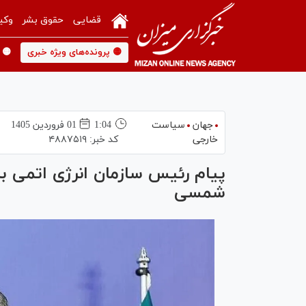
قضایی
حقوق بشر
وکی
🟡 پرونده‌های ویژه خبری
🟡 
جهان
سیاست
1:04
01 فروردين 1405
خارجی
کد خبر:
۴۸۸۷۵۱۹
شمسی