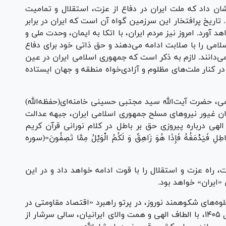
شان داد که ملت ایران در دفاع از عزت، استقلال و تمامیت
اریخ پرافتخار این سرزمین گواه آن است که ایران در برابر
 آورد. امروز نیز مردم ایران، با اتکا به ایمان، وحدت ملی و
لامی را با صلابت ادامه می‌دهند و حق ذاتی خود برای دفاع
ی‌دانند. لازم به ذکر است که جمهوری اسلامی ایران در عین
 کنار ملت‌های مظلوم و آزادی‌خواه منطقه و جهان ایستاده
می، حضرت آیت‌الله سید مجتبی حسینی خامنه‌ای(حفظه‌الله)
هان غیور نیروهای مسلح جمهوری اسلامی ایران، جبهه عدالت
الهی درباره پیروزی حق بر باطل در کلام نورانی قرآن کریم
َيَدْمَغُهُ فَإِذَا هُوَ زَاهِقٌ وَ لَكُمُ الْوَيْلُ مِمَّا تَصِفُونَ»(سوره
، راه عزت و استقلال را با قوت ادامه خواهد داد و در این
 «ایران» خواهد بود.
ه‌های شکوهمند نوروز، در پرتو راهبرد «اقتصاد مقاومتی در
سایه وحدت ملی و امنیت ملی» به‌عنوان شعار سال ۱۴۰۵، با الطاف الهی و همت والای ایرانیان، سالی سرشار از