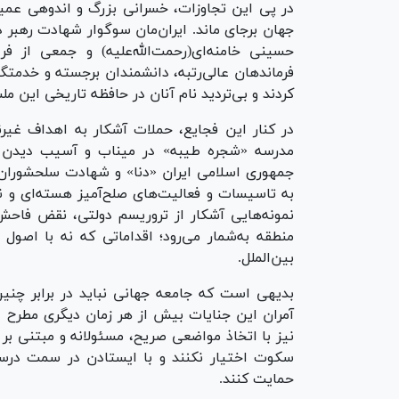
در پی این تجاوزات، خسرانی بزرگ و اندوهی عمیق
جهان برجای ماند. ایران‌مان سوگوار شهادت رهبر 
حسینی خامنه‌ای(رحمت‌الله‌علیه) و جمعی از فر
فرماندهان عالی‌رتبه، دانشمندان برجسته و خدمتگ
کردند و بی‌تردید نام آنان در حافظه تاریخی این مل
در کنار این فجایع، حملات آشکار به اهداف غیر
مدرسه «شجره طیبه» در میناب و آسیب دیدن و 
جمهوری اسلامی ایران «دنا» و شهادت سلحشوران 
به تاسیسات و فعالیت‌های صلح‌آمیز هسته‌ای و 
نمونه‌هایی آشکار از تروریسم دولتی، نقض فاح
منطقه به‌شمار می‌رود؛ اقداماتی که نه با اصول
بین‌الملل.
بديهی است که جامعه جهانی نباید در برابر چنین
آمران این جنایات بیش از هر زمان دیگری مطرح ا
نیز با اتخاذ مواضعی صریح، مسئولانه و مبتنی بر 
سکوت اختیار نکنند و با ایستادن در سمت درست
حمایت کنند.