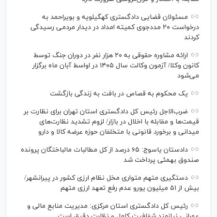
مسئولان قضایی دادگستری کهگیلویه و بویراحمد به
درخواست‌ ۲۰ مددجوی کمیته امداد در دیدار مردمی رسیدگی
کردند
ارائه مشاوره حقوقی به ۲۰ هزار نفر در دوران جنگ توسط
کانون وکلا/ آزمون وکالت سال ۱۴۰۵ در اواسط آبان ماه برگزار
می‌شود
یک محکوم به قصاص در بافت به زندگی بازگشت
ضرب‌الاجل رئیس کل دادگستری استان تهران برای نظارت بر
قیمت‌ها و مقابله با اخلال در بازار/ لزوم تشدید نظارت‌های
میدانی و برخورد قانونی با متخلفان حوزه عرضه کالا و دارو
دادستان یاسوج: ۶۵ درصد از کل مطالبات مالباختگان پرونده
صندوق بهمئی پرداخت شد
دستگیری متهم متواری مخل نظام ارزی کشور در پیرانشهر/
بیش از ۵۱ میلیون یورو عدم رفع تعهد ارزی متهم
رئیس کل دادگستری استان مرکزی: مدیریت منابع مالی و
عمرانی نیازمند شفافیت کامل و نظارت دقیق است