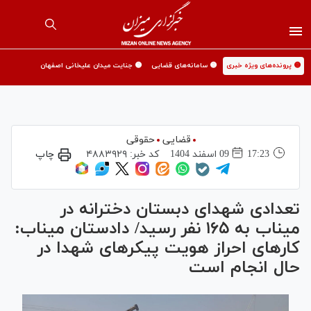
🟡 پرونده‌های ویژه خبری
🟡 سامانه‌های قضایی
🟡 جنایت میدان علیخانی اصفهان
قضایی
حقوقی
17:23
09 اسفند 1404
کد خبر:
۴۸۸۳۹۲۹
چاپ
تعدادی شهدای دبستان دخترانه در
میناب به ۱۶۵ نفر رسید/ دادستان میناب:
کار‌های احراز هویت پیکر‌های شهدا در
حال انجام است