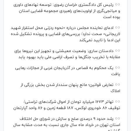
رئیس کل دادگستری خراسان رضوی: توسعه نهاد‌های داوری
و میانجی‌گری از اولویت‌های راهبردی مجموعه قضایی استان
بوده است
ادعای نماینده مجلس درباره «نحوه ردزنی محل استقرار شهید
لاریجانی» صحت ندارد/ بررسی‌های قضایی و پرونده تشکیل شده
این ادعا را تایید نمی‌کند
دادستان ساری: وضعیت معیشتی و تجهیز این نیرو‌ها برای
مقابله با تخریب جنگل‌ها و تصرف اراضی ملی باید بهبود یابد
یک محکوم به قصاص در آذربایجان‌ غربی از مجازات رهایی
یافت
تعارض قوانین؛ مانع پنهان سنددار شدن بخش بزرگی از
املاک
تهاتر ۱۶۷۳ میلیارد تومان از اموال شرکت‌های تراستی/
توقیف ۸۶ خودروی لوکس، ۱۸۷ قطعه زمین و ۸۶ واحد آپارتمان
رشد حدود ۹ درصدی صلح و سازش در شورای حل اختلاف
استان تهران در خرداد ماه سال جاری نسبت به مدت مشابه سال