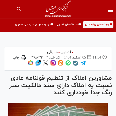
🟡 پرونده‌های ویژه خبری
🟡 سامانه‌های قضایی
🟡 جنایت میدان علیخانی اصفهان
قضایی
حقوقی
11:54
05 اسفند 1404
کد خبر:
۴۸۸۳۳۲۴
چاپ
مشاورین املاک از تنظیم قولنامه عادی
نسبت به املاک دارای سند مالکیت سبز
رنگ جداً خودداری کنند