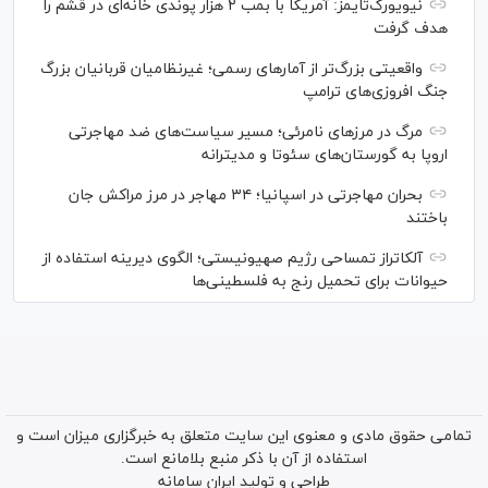
نیویورک‌تایمز: آمریکا با بمب ۲ هزار پوندی خانه‌ای در قشم را
هدف گرفت
واقعیتی بزرگ‌تر از آمار‌های رسمی؛ غیرنظامیان قربانیان بزرگ
جنگ افروزی‌های ترامپ
مرگ در مرز‌های نامرئی؛ مسیر سیاست‌های ضد مهاجرتی
اروپا به گورستان‌های سئوتا و مدیترانه
بحران مهاجرتی در اسپانیا؛ ۳۴ مهاجر در مرز مراکش جان
باختند
آلکاتراز تمساحی رژیم صهیونیستی؛ الگوی دیرینه استفاده از
حیوانات برای تحمیل رنج به فلسطینی‌ها
تمامی حقوق مادی و معنوی این سایت متعلق به خبرگزاری میزان است و
استفاده از آن با ذکر منبع بلامانع است.
طراحی و تولید
ایران سامانه