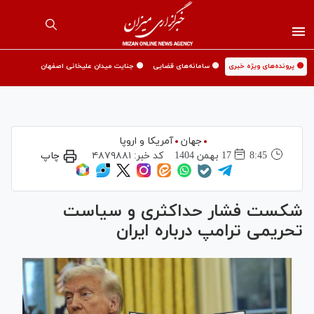
🟡 پرونده‌های ویژه خبری
🟡 سامانه‌های قضایی
🟡 جنایت میدان علیخانی اصفهان
جهان
آمریکا و اروپا
8:45
17 بهمن 1404
کد خبر:
۴۸۷۹۸۸۱
چاپ
شکست فشار حداکثری و سیاست
تحریمی ترامپ درباره ایران