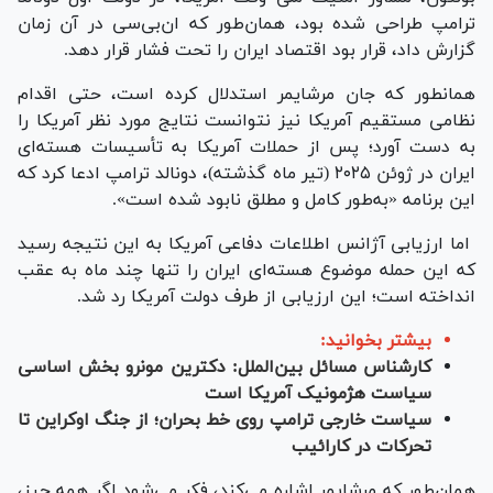
ترامپ طراحی شده بود، همان‎‌طور که ان‌بی‌سی در آن زمان
گزارش داد، قرار بود اقتصاد ایران را تحت فشار قرار دهد.
همان‎طور که جان مرشایمر ​​استدلال کرده است، حتی اقدام
نظامی مستقیم آمریکا نیز نتوانست نتایج مورد نظر آمریکا را
به دست آورد؛ پس از حملات آمریکا به تأسیسات هسته‌ای
ایران در ژوئن ۲۰۲۵ (تیر ماه گذشته)، دونالد ترامپ ادعا کرد که
این برنامه «به‌طور کامل و مطلق نابود شده است».
اما ارزیابی آژانس اطلاعات دفاعی آمریکا به این نتیجه رسید
که این حمله موضوع هسته‌ای ایران را تنها چند ماه به عقب
انداخته است؛ این ارزیابی از طرف دولت آمریکا رد شد.
بیشتر بخوانید:
کارشناس مسائل بین‌الملل: دکترین مونرو بخش اساسی
سیاست هژمونیک آمریکا است
سیاست خارجی ترامپ روی خط بحران؛ از جنگ اوکراین تا
تحرکات در کارائیب
همان‌طور که مرشایمر ​​اشاره می‌کند، فکر می‌شود اگر همه چیز،