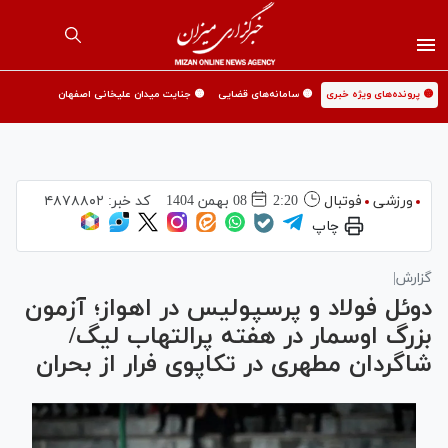
🟡 پرونده‌های ویژه خبری
🟡 سامانه‌های قضایی
🟡 جنایت میدان علیخانی اصفهان
ورزشی
فوتبال
2:20
08 بهمن 1404
کد خبر:
۴۸۷۸۸۰۲
چاپ
گزارش|
دوئل فولاد و پرسپولیس در اهواز؛ آزمون
بزرگ اوسمار در هفته پرالتهاب لیگ/
شاگردان مطهری در تکاپوی فرار از بحران