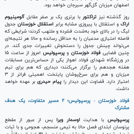
اصفهان میزبان گل‌گهر سیرجان خواهد بود.
روز گذشته نیز
تراکتور
با برتری یک بر صفر مقابل
آلومینیوم
اراک
و استقلال با پیروزی مشابه برابر
استقلال خوزستان
جدول
لیگ را در بالای خود به‌شدت فشرده و ملتهب کردند؛ شرایطی که
فاصله امتیازی مدعیان را به حداقل رسانده و حالا هر نتیجه‌ای
می‌تواند چینش جدول را دستخوش تغییرات جدی کند. در
چنین فضایی
فولاد خوزستان
و
پرسپولیس
امروز از ساعت ۱۵
در ورزشگاه شهدای فولاد اهواز یکی از حساس‌ترین مسابقات
هفته هجدهم را برگزار می‌کنند؛ دیداری که هم برای تیم
میزبان و هم برای سرخ‌پوشان پایتخت اهمیتی فراتر از ۳
امتیاز دارد.
قضاوت این دیدار را
پیام حیدری
بر عهده خواهد
داشت.
فولاد خوزستان - پرسپولیس؛ ۲ مسیر متفاوت، یک هدف
مشترک
پرسپولیس
با هدایت
اوسمار ویرا
پس از عبور از مقطع
پرنوسان ابتدای فصل حالا به تیمی منسجم، هجومی و با ثبات