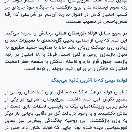
تبدیل شده است. سرخ‌پوشان پایتخت با ۳۱ امتیاز موقتاً در
رده سوم ایستاده‌اند و برای بازگشت به جایگاه خود چاره‌ای جز
کسب امتیاز کامل در اهواز ندارند آن‌هم در شرایطی که رقبا
نفس‌به‌نفس در تعقیب هستند.
در سوی مقابل
فولاد خوزستان
فصلی پرچالش را تجربه می‌کند.
این تیم که پس از جدایی
یحیی گل‌محمدی
با تغییرات چندان
زیادی روی نیمکت روبه‌رو نشد حالا با هدایت
حمید مطهری
به
دنبال بازسازی روحی و فنی است. فولاد با ۱۸ امتیاز در رتبه
یازدهم جدول قرار دارد و فاصله اندکش با منطقه خطر اهمیت
امتیازات خانگی را برای این تیم دوچندان کرده است.
فولاد؛ تیمی که تا آخرین ثانیه می‌جنگد
نمایش فولاد در هفته گذشته مقابل ملوان نشانه‌های روشنی از
تغییر نگرش این تیم داشت. سرخ‌پوشان اهوازی در یکی از
دشوارترین ورزشگاه‌های لیگ تا واپسین لحظات بازی دست از
تلاش نکشیدند و با وجود دریافت گل در دقایق پایانی بار دیگر
به بازی بازگشتند. این روحیه جنگندگی پیش‌تر نیز مقابل
فجرسپاسی دیده شده بود؛ جایی که فولاد نشان داد حتی در