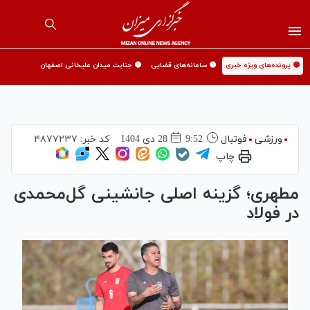
🟡 پرونده‌های ویژه خبری
🟡 سامانه‌های قضایی
🟡 جنایت میدان علیخانی اصفهان
ورزشی
فوتبال
9:52
28 دی 1404
کد خبر:
۴۸۷۷۲۳۷
چاپ
مطهری؛ گزینه اصلی جانشینی گل‌محمدی
در فولاد