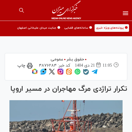
🟡 پرونده‌های ویژه خبری
🟡 سامانه‌های قضایی
🟡 جنایت میدان علیخانی اصفهان
حقوق بشر
عمومی
11:05
21 دی 1404
کد خبر:
۴۸۷۶۲۸۴
چاپ
تکرار تراژدی مرگ مهاجران در مسیر اروپا