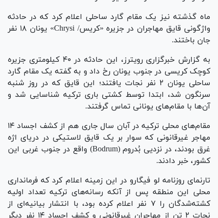
ماه گذشته نیز یک مقام گارد ساحلی اعلام کرد که در حادثه
واژگونی قایق مهاجران در جزیره «کریس/ Chrysi» یونان ۱۸ نفر
جان باختند.
به گزارش خبرگزاری رویترز، این حادثه در ۴۰ کیلومتری جزیره
کوچک کریسی در جنوب یونان رخ داد و به گفته یک مقام گارد
ساحلی یونان ۲ نفر نجات یافتند؛ این قایق که در روز شنبه
سرنگون شد، ابتدا توسط کشتی باری ترکیه شناسایی شد و
آن‌ها با مقام‌های یونانی تماس گرفتند.
مقام‌های محلی ترکیه در آبان سال جاری هم از کشف اجساد ۱۴
مهاجر غیرقانونی که سوار بر یک قایق لاستیکی در دریای اژه
غرق بودند، در نزدیی بُدروم (Bodrum) واقع در جنوب غربی این
کشور، خبر دادند.
تارنمای روزنامه لو فیگارو در این زمینه اعلام کرد که فرمانداری
محلی این منطقه پس از آنکه رسانه‌های ترکیه تعداد اولیه
کشته‌شدگان را ۷ نفر اعلام کرده بود، با انتشار بیانیه‌ای از
نجات ۲ تن از مهاجران غیرقانونی و کشف اجساد ۱۴ نفر دیگر