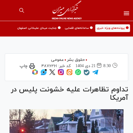
🟡 پرونده‌های ویژه خبری
🟡 سامانه‌های قضایی
🟡 جنایت میدان علیخانی اصفهان
حقوق بشر
عمومی
8:30
21 دی 1404
کد خبر:
۴۸۷۶۲۶۱
چاپ
تداوم تظاهرات علیه خشونت پلیس در
آمریکا