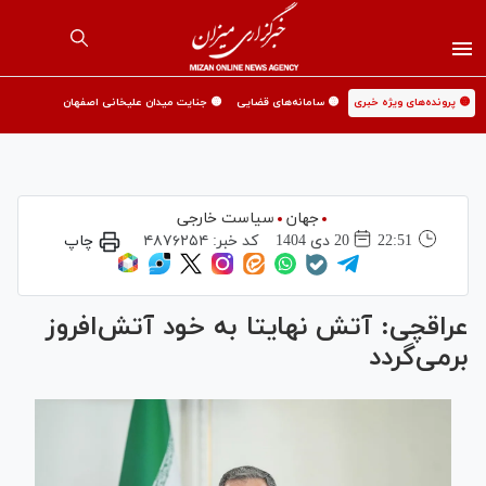
🟡 پرونده‌های ویژه خبری
🟡 سامانه‌های قضایی
🟡 جنایت میدان علیخانی اصفهان
جهان
سیاست خارجی
22:51
20 دی 1404
کد خبر:
۴۸۷۶۲۵۴
چاپ
عراقچی: آتش نهایتا به خود آتش‌افروز
برمی‌گردد