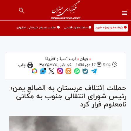
🟡 پرونده‌های ویژه خبری
🟡 سامانه‌های قضایی
🟡 جنایت میدان علیخانی اصفهان
جهان
غرب آسیا و آفریقا
9:04
17 دی 1404
کد خبر:
۴۸۷۵۷۷۵
چاپ
حملات ائتلاف عربستان به الضالع یمن؛
رئیس شورای انتقالی جنوب به مکانی
نامعلوم فرار کرد