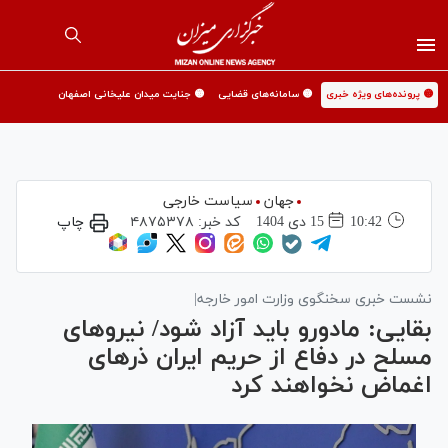
🟡 پرونده‌های ویژه خبری
🟡 سامانه‌های قضایی
🟡 جنایت میدان علیخانی اصفهان
جهان
سیاست خارجی
10:42
15 دی 1404
کد خبر:
۴۸۷۵۳۷۸
چاپ
نشست خبری سخنگوی وزارت امور خارجه|
بقایی: مادورو باید آزاد شود/ نیرو‌های
مسلح در دفاع از حریم ایران ذره‎ای
اغماض نخواهند کرد