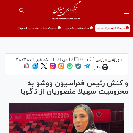
🟡 پرونده‌های ویژه خبری
🟡 سامانه‌های قضایی
🟡 جنایت میدان علیخانی اصفهان
ورزشی
رزمی
0:15
10 دی 1404
کد خبر:
۴۸۷۴۸۰۴
چاپ
واکنش رئیس فدراسیون ووشو به
محرومیت سهیلا منصوریان از ناگویا