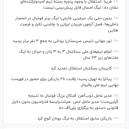
فریبا: استقلال با وجود پنجره بسته تیم امیدوارکننده‌ای
نشان داد/ لیگ امسال قابل پیش‌بینی نیست
بدون حتی یک سرمربی خارجی؛ لیگ برتر فوتبال در انحصار
داخلی‌ها/ فصل آزمون مربیان ایرانی با چاشنی تکرار و فرصت
طلایی
تور جهانی تنیس صربستان| یزدانی به جمع ۴ نفر برتر رسید
اعزام تیم‌های ملی بسکتبال ۳ به ۳ زنان و مردان به لیگ
ملت‌های زیر ۲۳ سال
کاپیتان بسکتبال استقلال تمدید کرد
پیاتزا به تهران رسید؛ رقابت ۲۸ بازیکن برای حضور در فهرست
نهایی تیم ملی والیبال
مدیر عامل ذوب‌آهن: اشکال بزرگ فوتبال ما نتیجه
گرایی‌ست/ مدیر عامل مس: هیئت‌رئیسه فدراسیون بدون دلایل
قانونی دستور به برگزاری پلی‌آف داد
بازیکن سابق استقلال به لیگ یونان کوچ کرد