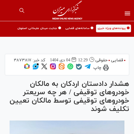
🟡 پرونده‌های ویژه خبری
🟡 سامانه‌های قضایی
🟡 جنایت میدان علیخانی اصفهان
قضایی
حقوقی
12:29
04 دی 1404
کد خبر:
۴۸۷۳۸۱۷
چاپ
هشدار دادستان اردکان به مالکان
خودرو‌های توقیفی / هر چه سریعتر
خودرو‌های توقیفی توسط مالکان تعیین
تکلیف شوند