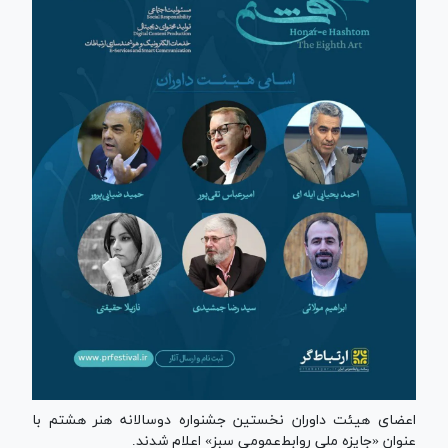
اعضای هیئت داوران نخستین جشنواره دوسالانه هنر هشتم با
عنوان «جایزه ملی روابط‌عمومی سبز» اعلام شدند.