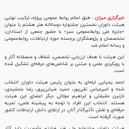
خبرگزاری میزان
-
طبق اعلام روابط عمومی پروژه، ترکیب نهایی
هیئت داوران نخستین جشنواره دوسالانه هنر هشتم با عنوان
«جایزه ملی روابط‌عمومی سبز» با حضور جمعی از استادان،
متخصصان و پژوهشگران برجسته حوزه ارتباطات، روابط‌عمومی
و رسانه اعلام شد.
این هیئت با هدف ارزیابی تخصصی، شفاف و منصفانه آثار و
با رویکردی علمی و مبتنی بر شاخص‌های حرفه‌ای تشکیل شده
است.
احمد یحیایی ایله‌ای به عنوان رئیس هیئت داوران انتخاب
شده و امیرعباس تقی‌پور، حمید ضیایی‌پرور، رضا جمشیدی،
نازنین حقیقتی و ابراهیم مولائی دیگر اعضای این هیئت
هستند. انتخاب این افراد با توجه به پیشینه علمی، تجربه
حرفه‌ای و نقش تأثیرگذار آنان در ارتقای دانش ارتباطات کشور
صورت گرفته است.
هیئت داوران جشنواره ملی هنر هشتم مأموریت دارد آثار