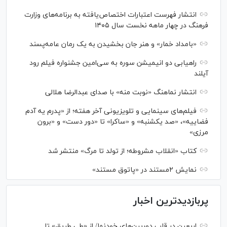
انتشار فهرست اعتبارات اختصاص‌یافته به برنامه‌های وزارت
فرهنگ در چهار ماهه نخست سال ۱۴۰۵
«بامداد خمار» و هنر جان بخشیدن به یک رمان عامه‌پسند
راهیابی دو انیمیشن سوره به سی‌امین جشنواره فیلم رود
آیلند
انتشار نماهنگ «نوبت منه» با صدای عبدالرضا هلالی
فیلم‌های سینمایی و تلویزیونی آخر هفته؛ از «پدرم یه آدم
فضاییه»، «صد یکشنبه» و «ساکرا» تا «دور دست» و «برون
مرزی»
کتاب «انقلاب مشروطه؛ از تولد تا مرگ» منتشر شد
نمایش ۲مستند در «پاتوق مستند»
پربازدیدترین اخبار
اربعین در قاب دوربین‌های خودنما/ از «طی طریق» تا