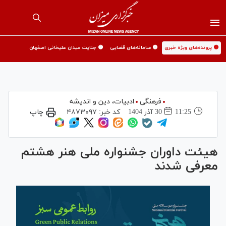
🟡 پرونده‌های ویژه خبری
🟡 سامانه‌های قضایی
🟡 جنایت میدان علیخانی اصفهان
فرهنگی
ادبیات، دین و اندیشه
11:25
30 آذر 1404
کد خبر:
۴۸۷۳۰۹۷
چاپ
هیئت داوران جشنواره ملی هنر هشتم
معرفی شدند