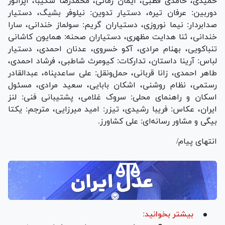
حمیدی، حامدی قطبی، ایمان زمانی، محمدرضا شکیبا، اپراتور
دوربین: عرفان تیره، دستیار تدوین: نیلوفر بشیگ، دستیار
صدابردار: نیما نوروزی، دستیاران گریم: سولماز خندانی، سارا
خندانی، ثنا هدایت مظهری، دستیاران صحنه: همایون کاشانی
تنباکویی، بهنام مرادی، آکو خسروی، عدنان احمدی، دستیار
لباس: آرینا داستان، تدارکات: کیومرث شاطبی، فرشاد احمدی،
طاهر احمدی، زانا قربانی، حمل‌ونقل: علی ساعدپناه، عبدالقادر
رستمی، نظام روشنی، اشکان بابایی، سعید مرادی، مسئول
اسکان و راهنمای محلی: سروک غلامی، پشتیبانی فنی: لنز
ایران، عکاس: فریبا رشیدی، تیزر: امید میرزایی، مترجم: یکتا
بیگی و مشاور رسانه‌ای: علی کشاورز.
انتهای پیام/
بیشتر بخوانید: