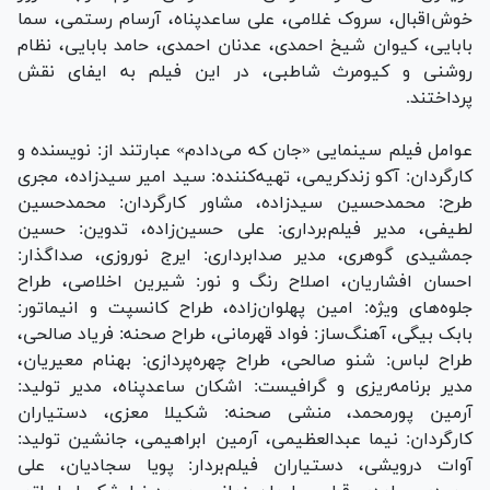
خوش‌اقبال، سروک غلامی، علی ساعدپناه، آرسام رستمی، سما
بابایی، کیوان شیخ احمدی، عدنان احمدی، حامد بابایی، نظام
روشنی و کیومرث شاطبی، در این فیلم به ایفای نقش
پرداختند.
عوامل فیلم سینمایی «جان که می‌دادم» عبارتند از: نویسنده و
کارگردان: آکو زندکریمی، تهیه‌کننده: سید امیر سیدزاده، مجری
طرح: محمدحسین سیدزاده، مشاور کارگردان: محمدحسین
لطیفی، مدیر فیلم‌برداری: علی حسین‌زاده، تدوین: حسین
جمشیدی گوهری، مدیر صدابرداری: ایرج نوروزی، صداگذار:
احسان افشاریان، اصلاح رنگ و نور: شیرین اخلاصی، طراح
جلوه‌های ویژه: امین پهلوان‌زاده، طراح کانسپت و انیماتور:
بابک بیگی، آهنگ‌ساز: فواد قهرمانی، طراح صحنه: فریاد صالحی،
طراح لباس: شنو صالحی، طراح چهره‌پردازی: بهنام معیریان،
مدیر برنامه‌ریزی و گرافیست: اشکان ساعدپناه، مدیر تولید:
آرمین پورمحمد، منشی صحنه: شکیلا معزی، دستیاران
کارگردان: نیما عبدالعظیمی، آرمین ابراهیمی، جانشین تولید:
آوات درویشی، دستیاران فیلم‌بردار: پویا سجادیان، علی