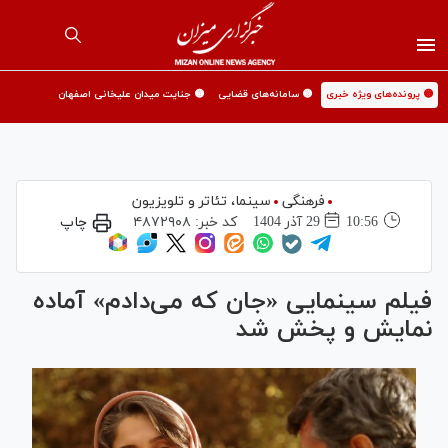
🟡 پرونده‌های ویژه خبری
🟡 سامانه‌های قضایی
🟡 جنایت میدان علیخانی اصفهان
فرهنگی
سینما،‌ تئاتر و تلویزیون
10:56
29 آذر 1404
کد خبر:
۴۸۷۲۹۰۸
چاپ
فیلم سینمایی «جان که می‌دادم» آماده
نمایش و پخش شد