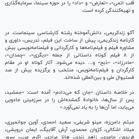
قلب اتمی»، «تعارض» و «داد» را در حوزه سینما، سرمایه‌گذاری
و تهیه‌کنندگی کرده است.
آکو زندکریمی، دانش‌آموخته رشته کارشناسی سینماست. در
کارنامه زندکریمی، پیش از ساخت این فیلم، تدریس، داوری و
مشاوره فیلم و فیلم‌نامه‌ها و کارگردانی و فیلمنامه‌نویسی بیش
از ۸ فیلم کوتاه داستانی از جمله «دیگری»، «چمدان»،
«مادرزاد»، «ذبح» و… دیده می‌شود. آثار کوتاه او در مقام
کارگردان و فیلم‌نامه‌نویس، منتخب و برگزیده بیش از صد
فستیوال ملی و بین‌المللی شده‌اند.
در خلاصه داستان «جان که می‌دادم» آمده است: «جمشید،
پس از سال‌ها، خانوادة گمشده‌اش را در سرزمینی جادویی
می‌یابد، اما آن‌ها را به یاد نمی‌آورد.»
میثم دامن‌زه، مینو شریفی، سعید احمدی، آوین جوانمیری،
میلاد اشکالی، کژوان محمدی، آرش آقابیگ، ایمان درویشی،
فریدون حامدی، زاهد زندی، هانا مرادی، اکرم مرب، سرور