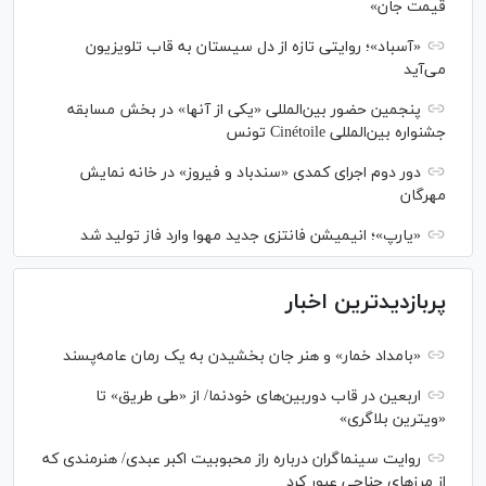
قیمت جان»
«آسباد»؛ روایتی تازه از دل سیستان به قاب تلویزیون
می‌آید
پنجمین حضور بین‌المللی «یکی از آنها» در بخش مسابقه
جشنواره بین‌المللی Cinétoile تونس
دور دوم اجرای کمدی «سندباد و فیروز» در خانه نمایش
مهرگان
«یارپ»؛ انیمیشن فانتزی جدید مهوا وارد فاز تولید شد
پربازدیدترین اخبار
«بامداد خمار» و هنر جان بخشیدن به یک رمان عامه‌پسند
اربعین در قاب دوربین‌های خودنما/ از «طی طریق» تا
«ویترین بلاگری»
روایت سینماگران درباره راز محبوبیت اکبر عبدی/ هنرمندی که
از مرزهای جناحی عبور کرد