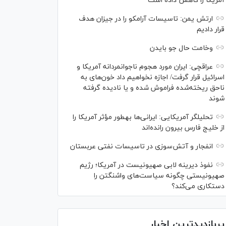
آمریکا را کاهش داده است
ارتش یمن: تاسیسات آرامکو را در جیزان هدف
قرار دادیم
وخامت حال جو بایدن
عراقچی: ایران مورد هجوم ناجوانمردانه آمریکا و
اسرائیل قرار گرفت/ اجازه نخواهیم داد خون‌های به
ناحق ریخته‌شده فراموش شده و یا نادیده گرفته
شوند
تحلیلگر آمریکایی: ایرانی‌ها به‎طور مؤثر آمریکا را
از خلیج فارس بیرون رانده‌اند
انفجار و آتش‌سوزی در تاسیسات نفتی عربستان
نفوذ دیرینه لابی صهیونیست در آمریکا؛ رژیم
صهیونیستی چگونه سیاست‌های واشنگتن را
دستکاری می‌کند؟
پربازدیدترین اخبار