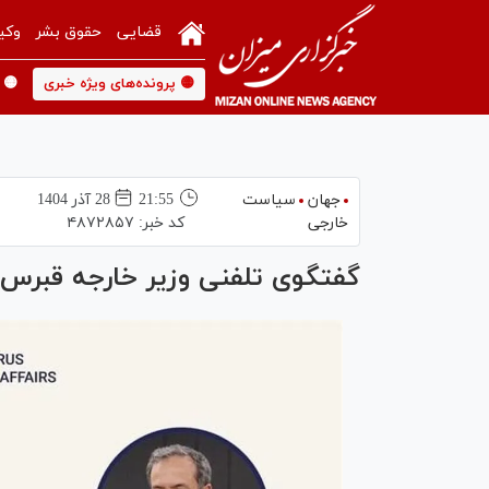
قضایی
حقوق بشر
وکی
🟡 پرونده‌های ویژه خبری
🟡 
جهان
سیاست
21:55
28 آذر 1404
خارجی
کد خبر:
۴۸۷۲۸۵۷
گفتگوی تلفنی وزیر خارجه قبرس 