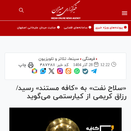
🟡 پرونده‌های ویژه خبری
🟡 سامانه‌های قضایی
🟡 جنایت میدان علیخانی اصفهان
فرهنگی
سینما،‌ تئاتر و تلویزیون
12:22
28 آذر 1404
کد خبر:
۴۸۷۲۸۱۱
چاپ
«سلاح نفت» به «کافه مستند» رسید/
رزاق کریمی از کیارستمی می‌گوید