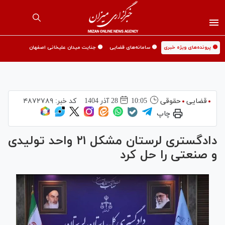
🟡 پرونده‌های ویژه خبری
🟡 سامانه‌های قضایی
🟡 جنایت میدان علیخانی اصفهان
قضایی
حقوقی
10:05
28 آذر 1404
کد خبر:
۴۸۷۲۷۸۹
چاپ
دادگستری لرستان مشکل ۲۱ واحد تولیدی
و صنعتی را حل کرد