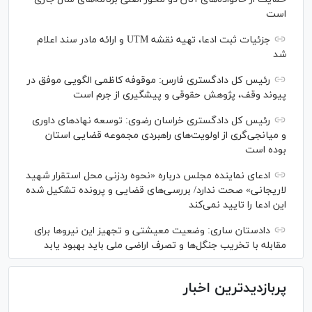
است
جزئیات ثبت ادعا، تهیه نقشه UTM و ارائه مادر سند اعلام
شد
رئیس کل دادگستری فارس: موقوفه کاظمی الگویی موفق در
پیوند وقف، پژوهش حقوقی و پیشگیری از جرم است
رئیس کل دادگستری خراسان رضوی: توسعه نهاد‌های داوری
و میانجی‌گری از اولویت‌های راهبردی مجموعه قضایی استان
بوده است
ادعای نماینده مجلس درباره «نحوه ردزنی محل استقرار شهید
لاریجانی» صحت ندارد/ بررسی‌های قضایی و پرونده تشکیل شده
این ادعا را تایید نمی‌کند
دادستان ساری: وضعیت معیشتی و تجهیز این نیرو‌ها برای
مقابله با تخریب جنگل‌ها و تصرف اراضی ملی باید بهبود یابد
پربازدیدترین اخبار