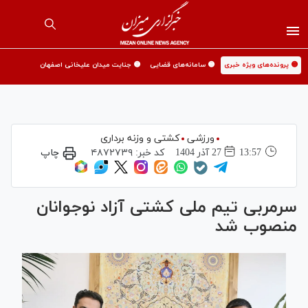
🟡 پرونده‌های ویژه خبری
🟡 سامانه‌های قضایی
🟡 جنایت میدان علیخانی اصفهان
ورزشی
کشتی و وزنه برداری
13:57
27 آذر 1404
کد خبر:
۴۸۷۲۷۳۹
چاپ
سرمربی تیم ملی کشتی آزاد نوجوانان
منصوب شد