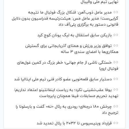
نهایی تیم ملی والیبال
مدیر عامل ذوب‌آهن: اشکال بزرگ فوتبال ما نتیجه
گرایی‌ست/ مدیر عامل مس: هیئت‌رئیسه فدراسیون بدون دلایل
قانونی دستور به برگزاری پلی‌آف داد
بازیکن سابق استقلال به لیگ یونان کوچ کرد
توافق وزیر ورزش و همتای آذربایجانی برای گسترش
همکاری‌ها با امضای سندی ۳ ساله
خستگی ناشی از جام جهانی؛ خطر بزرگ در کمین غول‌های
فوتبال اروپا
دستیار سابق قلعه‌نویی عضو کادر فنی تیم ملی ایتالیا شد
یوفا عقب‌نشینی نکرد؛ به ریاست اینفانتینو اعتماد نداریم/
تهدید تحریم مسابقات فیفا همچنان پابرجاست
چرخش ۱۸۰ درجه‌ای؛ رودری به رئال «نه» گفت و بارسلونا را
ترجیح داد
قرارداد وینیسیوس تا ۲۰۳۲ با رئال‌ تمدید شد