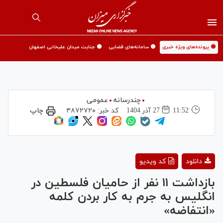
🟡 پرونده‌های ویژه خبری
🟡 سامانه‌های قضایی
🟡 جنایت میدان علیخانی اصفهان
چندرسانه
عمومی
11:52
27 آذر 1404
کد خبر:
۴۸۷۲۷۲۰
چاپ
Play
دانلود
کد ویدیو
Video
بازداشت ۱۱ نفر از حامیان فلسطین در
انگلیس به جرم به کار بردن کلمه
«انتفاضه»