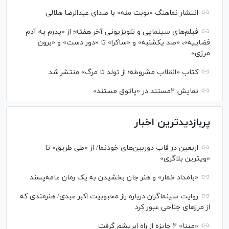
انتشار نماهنگ «نوبت منه» با صدای عبدالرضا هلالی
فیلم‌های سینمایی و تلویزیونی آخر هفته؛ از «پدرم یه آدم
فضاییه»، «صد یکشنبه» و «ساکرا» تا «دور دست» و «برون
مرزی»
کتاب «انقلاب مشروطه؛ از تولد تا مرگ» منتشر شد
نمایش ۲مستند در «پاتوق مستند»
پربازدیدترین اخبار
اربعین در قاب دوربین‌های خودنما/ از «طی طریق» تا
«ویترین بلاگری»
«بامداد خمار» و هنر جان بخشیدن به یک رمان عامه‌پسند
روایت سینماگران درباره راز محبوبیت اکبر عبدی/ هنرمندی که
از مرزهای جناحی عبور کرد
«مینا» ۲ جایزه از راه ابریشم گرفت