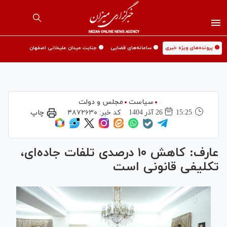
🟡 پرونده‌های ویژه خبری
🟡 سامانه‌های قضایی
🟡 جنایت میدان علیخانی اصفهان
سیاست
مجلس و دولت
15:25
26 آذر 1404
کد خبر:
۴۸۷۲۶۳۰
چاپ
عارف: کاهش ۱۰ درصدی تلفات جاده‌ای،
تکلیفی قانونی است