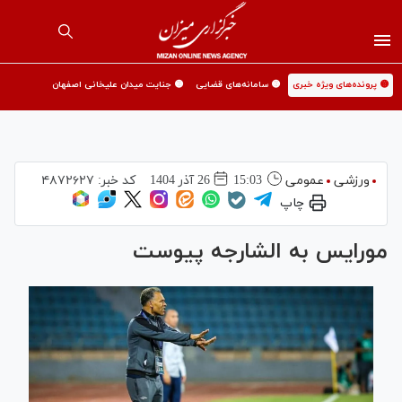
🟡 پرونده‌های ویژه خبری
🟡 سامانه‌های قضایی
🟡 جنایت میدان علیخانی اصفهان
ورزشی
عمومی
15:03
26 آذر 1404
کد خبر:
۴۸۷۲۶۲۷
چاپ
مورایس به الشارجه پیوست