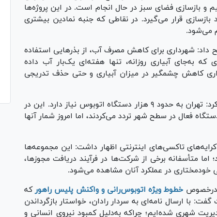
م و بازسازی فضای سبز در حال انجام است. در این پروژه‌ها
طح میدان مورد بازسازی قرار می‌گیرد. در نقاطی که جنبه نمادین بیشتری
 می‌شود.
داد: شهرداری برای کاهش مصرف آب، از بذر‌هایی استفاده
ای که به‌جای آبیاری روزانه، تنها هفته‌ای یک‌بار آب داده
ری کاهش چشمگیر در میزان آبیاری و حتی حذف تدریجی
شهردار تهران در بخش دیگری از اظهاراتش اعلام کرد: تهران به حدود ۹ هزار دستگاه اتوبوس نیاز دارد. این در
ی است که در چهار سال پیش تنها حدود ۸۶۰ دستگاه فعال در سطح شهر تردد می‌کردند، اما امروز شمار آنها
کرایه‌های تاکسی‌های اینترنتی اظهار داشت: این مجموعه‌ها
اما متأسفانه برخی از شرکت‌ها در فرآیند دریافت مجوزها،
ی خودمختاری در عملکرد آنان مشاهده می‌شود.
رخصوص
خطوط ویژه اتوبوس‌رانی و واکنش پلیس راهور
که
ت: با ارسال نامه‌ای به سردار رادان، خواستار بازگرداندن
یت شهری شده‌ایم؛ چرا‌که به‌دلیل کمبود نیروی انسانی و