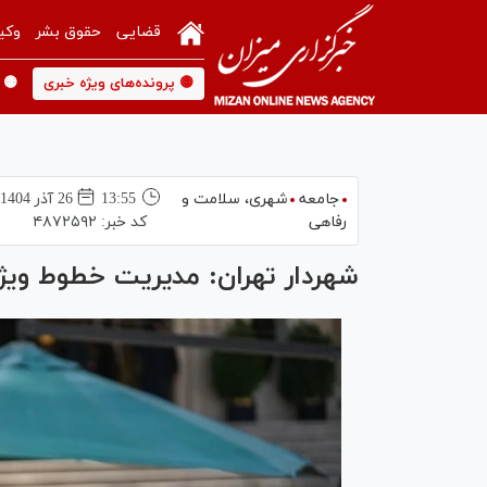
قضایی
حقوق بشر
وکی
🟡 پرونده‌های ویژه خبری
🟡 
جامعه
شهری،‌ سلامت و
13:55
26 آذر 1404
رفاهی
کد خبر:
۴۸۷۲۵۹۲
شهردار تهران: مدیریت خطوط ویژه