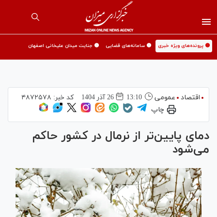
🟡 پرونده‌های ویژه خبری
🟡 سامانه‌های قضایی
🟡 جنایت میدان علیخانی اصفهان
اقتصاد
عمومی
13:10
26 آذر 1404
کد خبر:
۴۸۷۲۵۷۸
چاپ
دمای پایین‌تر از نرمال در کشور حاکم
می‌شود