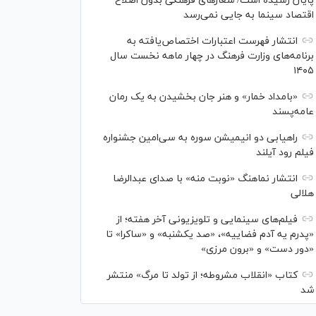
پایان رسیده است/ شعارهای فرهنگی بدون اصلاح
اقتصاد سینما به جایی نمی‌رسد
انتشار فهرست اعتبارات اختصاص‌یافته به
برنامه‌های وزارت فرهنگ در چهار ماهه نخست سال
۱۴۰۵
«بامداد خمار» و هنر جان بخشیدن به یک رمان
عامه‌پسند
راهیابی دو انیمیشن سوره به سی‌امین جشنواره
فیلم رود آیلند
انتشار نماهنگ «نوبت منه» با صدای عبدالرضا
هلالی
فیلم‌های سینمایی و تلویزیونی آخر هفته؛ از
«پدرم یه آدم فضاییه»، «صد یکشنبه» و «ساکرا» تا
«دور دست» و «برون مرزی»
کتاب «انقلاب مشروطه؛ از تولد تا مرگ» منتشر
شد