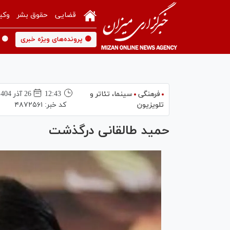
قضایی
حقوق بشر
وکی
🟡 پرونده‌های ویژه خبری
🟡 
فرهنگی
سینما،‌ تئاتر و
12:43
26 آذر 1404
تلویزیون
کد خبر:
۴۸۷۲۵۶۱
حمید طالقانی درگذشت