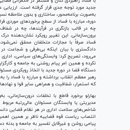
با فساد راهبردی کلان و مستمر در حکمرانی قضایی
جدید مورد توجه جدی قرار گرفته است. ارزیابی ع
به‌صورت برنامه‌محور، ساختاری و بدون ملاحظه نس
دوره، مبارزه با فساد از سطح برخورد‌های موردی ف
چه در قالب بازنگری در فرآیندها، چه در شفاف‌
برون‌سازمانی. این تغییر رویکرد نشان‌دهنده در
فساد صرفاً با مجازات متخلفان محقق نمی‌شود
دادگستری با بیان اینکه بی‌طرفی و شجاعت در رس
می‌رود، تصریح کرد: وابستگی‌های سیاسی، اداری 
نکرده و همین امر پیام روشنی به جامعه و کارگزار
دستگاه قضا در دوره جدید با اتخاذ رویکردی مسئولا
رهبر معظم انقلاب برداشته و مبارزه با فساد را به
که استمرار، شفافیت و همراهی سایر قوا و نهاد‌ه
بهارلو برخورد قاطع با تخلفات درون‌سازمانی، ب
مدیریتی یا وابستگان مسئولان عالی‌رتبه مربوط 
شاخص‌های سلامت اداری در هر نظام قضایی دانست
انتصاب ریاست قوه قضاییه ناظر بر همین اهمیت
پیامی روشن و غیرقابل تفسیر به جامعه و بدنه د