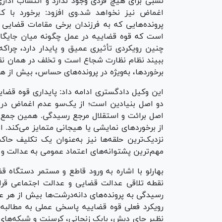
نسبی برای هیچ فردی وجود ندارد و انتساب اداری
اغماض نیز نخواهد شد.وی افزود: برخورد با 
پرونده‌هایی که به فرزندان برخی مقامات قضای
است که قوه قضاییه در عمل چگونه میان جایگاه 
چنین رویکردی تأثیری عمیق و پایدار دارد، چراک
ببیند نظام نظارت شجاع است و تخلف در همان نقطه
برخوردها، به‌ویژه در پرونده‌های حساس، بیش از هر
این وکیل دادگستری ادامه داد: پایداری قوه قضاییه
دو اصل بنیادین است؛ از یک‌سو عدم اغماض در بر
اصل برائت و استقلال مرجع رسیدگی. همین جمع م
از برخورد‌های نمایشی یا هیجانی متمایز می‌کند. ا
نزدیک‌ترین حلقه‌ها نیز به‌عنوان یک تکلیف حا
مهم‌ترین پشتوانه‌های اعتماد عمومی به عدالت و
بهارلو با اشاره به ورود قاطع و مستمر دستگاه قض
نقطه تلاقی عدالت قضایی و عدالت اجتماعی قرار 
رسیدگی به پرونده‌های دانه‌درشت‌ها بیش از هر ع
رویکرد فعلی قوه قضاییه پاسخی عملی به مطالبه 
نظیر چای دبش، بابک زنجانی، کرسنت و شبکه‌های قا