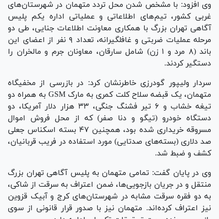
وی افزود: با مشخص شدن محل تردد متهمان در شهرستان‌های
غربی کشور، تیم‌های اطلاعاتی و عملیاتی اداره یکم پلیس
آگاهی تهران بزرگ با همکاری معاونت اطلاعات جنایی، طی دو
مرحله عملیات ضربتی و غافلگیرانه، تعداد ۹ نفر از اعضای این
باند (۸ مرد و ۱ زن) شامل سارقان، معاونان جرم و مالخران را
دستگیر کردند.
سردار ولیپور گودرزی خاطرنشان کرد: در بازرسی از مخفیگاه
متهمان، یک قبضه سلاح کلت کمری به مارک GSM به همراه دو
تیغه خشاب و ۶ تیر فشنگ جنگی، ۳۳ هزار دلار آمریکا، دو
دستگاه خودرو (تیگو و دنا صفر) که از محل فروش اموال
مسروقه خریداری شده بود، همچنین ۴۷ بسته اسکناس جعلی
صد دلاری (بسته‌های صدتایی) مورد استفاده در فریب قربانیان،
کشف و ضبط شد.
وی در پایان گفت: تمامی متهمان به پلیس آگاهی تهران بزرگ
منتقل و در جریان بازجویی‌ها، ضمن اعتراف به سرقت از شاکی،
به دو فقره سرقت مشابه در شهرستان‌های کرج و آبیک قزوین
نیز اعتراف کرده‌اند. متهمان نیز با صدور قرار قانونی از سوی