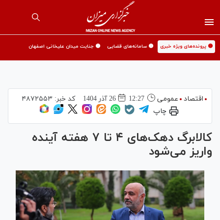
🟡 پرونده‌های ویژه خبری
🟡 سامانه‌های قضایی
🟡 جنایت میدان علیخانی اصفهان
اقتصاد
عمومی
12:27
26 آذر 1404
کد خبر:
۴۸۷۲۵۵۳
چاپ
کالابرگ دهک‌های ۴ تا ۷ هفته آینده
واریز می‌شود