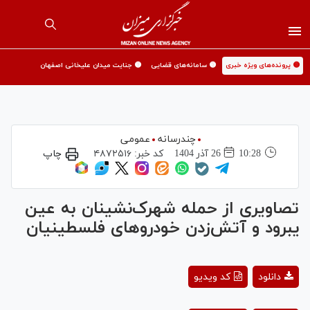
🟡 پرونده‌های ویژه خبری
🟡 سامانه‌های قضایی
🟡 جنایت میدان علیخانی اصفهان
چندرسانه
عمومی
10:28
26 آذر 1404
کد خبر:
۴۸۷۲۵۱۶
چاپ
تصاویری از حمله شهرک‌نشینان به عین
‌یبرود و آتش‌زدن خودروهای فلسطینیان
Play
دانلود
کد ویدیو
Video