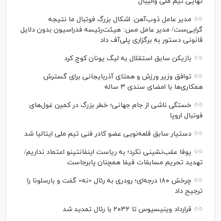
نهایی تیم ملی والیبال
مدیر عامل ذوب‌آهن: اشکال بزرگ فوتبال ما نتیجه
گرایی‌ست/ مدیر عامل مس: هیئت‌رئیسه فدراسیون بدون دلایل
قانونی دستور به برگزاری پلی‌آف داد
بازیکن سابق استقلال به لیگ یونان کوچ کرد
توافق وزیر ورزش و همتای آذربایجانی برای گسترش
همکاری‌ها با امضای سندی ۳ ساله
خستگی ناشی از جام جهانی؛ خطر بزرگ در کمین غول‌های
فوتبال اروپا
دستیار سابق قلعه‌نویی عضو کادر فنی تیم ملی ایتالیا شد
یوفا عقب‌نشینی نکرد؛ به ریاست اینفانتینو اعتماد نداریم/
تهدید تحریم مسابقات فیفا همچنان پابرجاست
چرخش ۱۸۰ درجه‌ای؛ رودری به رئال «نه» گفت و بارسلونا را
ترجیح داد
قرارداد وینیسیوس تا ۲۰۳۲ با رئال‌ تمدید شد