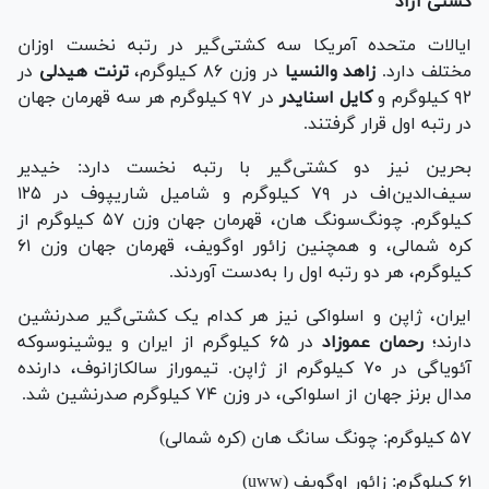
کشتی آزاد
ایالات متحده آمریکا سه کشتی‌گیر در رتبه نخست اوزان
مختلف دارد.
زاهد والنسیا
در وزن ۸۶ کیلوگرم،
ترنت هیدلی
در
۹۲ کیلوگرم و
کایل اسنایدر
در ۹۷ کیلوگرم هر سه قهرمان جهان
در رتبه اول قرار گرفتند.
بحرین نیز دو کشتی‌گیر با رتبه نخست دارد: خیدیر
سیف‌الدین‌اف در ۷۹ کیلوگرم و شامیل شاریپوف در ۱۲۵
کیلوگرم. چونگ‌سونگ هان، قهرمان جهان وزن ۵۷ کیلوگرم از
کره شمالی، و همچنین زائور اوگویف، قهرمان جهان وزن ۶۱
کیلوگرم، هر دو رتبه اول را به‌دست آوردند.
ایران، ژاپن و اسلواکی نیز هر کدام یک کشتی‌گیر صدرنشین
دارند؛
رحمان عموزاد
در ۶۵ کیلوگرم از ایران و یوشینوسوکه
آئویاگی در ۷۰ کیلوگرم از ژاپن. تیموراز سالکازانوف، دارنده
مدال برنز جهان از اسلواکی، در وزن ۷۴ کیلوگرم صدرنشین شد.
۵۷ کیلوگرم: چونگ سانگ هان (کره شمالی)
۶۱ کیلوگرم: زائور اوگویف (uww)