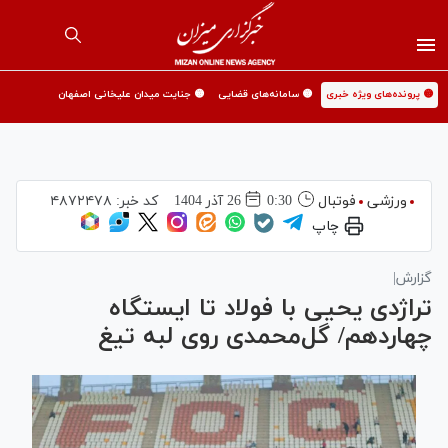
🟡 پرونده‌های ویژه خبری
🟡 سامانه‌های قضایی
🟡 جنایت میدان علیخانی اصفهان
ورزشی
فوتبال
0:30
26 آذر 1404
کد خبر:
۴۸۷۲۴۷۸
چاپ
گزارش|
تراژدی یحیی با فولاد تا ایستگاه
چهاردهم/ گل‌محمدی روی لبه تیغ