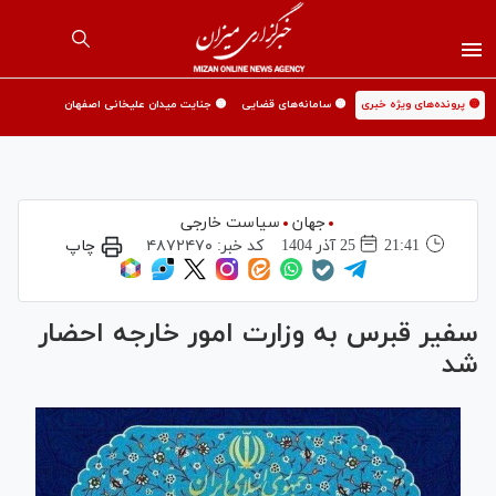
🟡 پرونده‌های ویژه خبری
🟡 سامانه‌های قضایی
🟡 جنایت میدان علیخانی اصفهان
جهان
سیاست خارجی
21:41
25 آذر 1404
کد خبر:
۴۸۷۲۴۷۰
چاپ
سفیر قبرس به وزارت امور خارجه احضار
شد