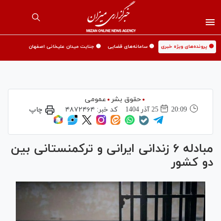
🟡 پرونده‌های ویژه خبری
🟡 سامانه‌های قضایی
🟡 جنایت میدان علیخانی اصفهان
حقوق بشر
عمومی
20:09
25 آذر 1404
کد خبر:
۴۸۷۲۴۶۴
چاپ
مبادله ۶ زندانی ایرانی و ترکمنستانی بین
دو کشور