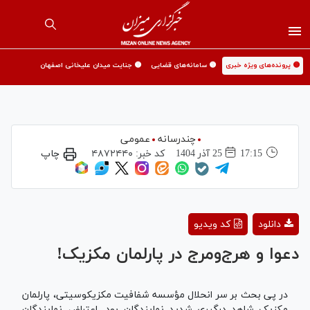
🟡 پرونده‌های ویژه خبری
🟡 سامانه‌های قضایی
🟡 جنایت میدان علیخانی اصفهان
چندرسانه
عمومی
17:15
25 آذر 1404
کد خبر:
۴۸۷۲۴۴۰
چاپ
Play
دانلود
کد ویدیو
Video
دعوا و هرج‌ومرج در پارلمان مکزیک!
در پی بحث بر سر انحلال مؤسسه شفافیت مکزیکوسیتی، پارلمان
مکزیک شاهد درگیری شدید نمایندگان بود. اعتراض نمایندگان