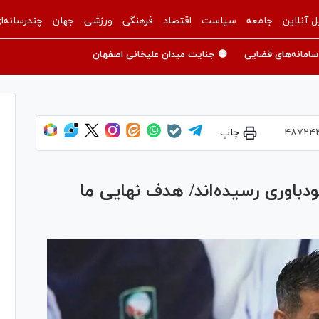
ل آنلاین
جامعه
سیاست
اقتصاد
فرهنگی
ورزشی
جهان
چندرسانه‌ا
سامانه‌های قضایی
🟡 جنایت میدان علیخانی اصفهان
۴۸۷۲۴
چاپ
ودباوری رسیده‌اند/ هدف نهایی ما