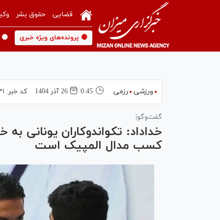
قضایی
حقوق بشر
وکی
🟡 پرونده‌های ویژه خبری
🟡 
ورزشی
رزمی
0:45
26 آذر 1404
کد خبر:
۳۱
گفت‌و‌گو|
خداداد: تکواندوکاران یونانی به خ
کسب مدال المپیک است