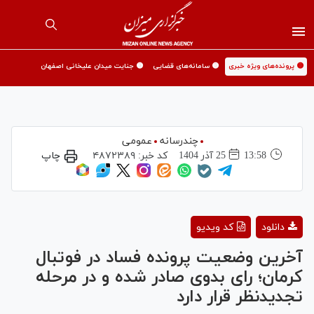
🟡 پرونده‌های ویژه خبری
🟡 سامانه‌های قضایی
🟡 جنایت میدان علیخانی اصفهان
چندرسانه
عمومی
13:58
25 آذر 1404
کد خبر:
۴۸۷۲۳۸۹
چاپ
Play
دانلود
کد ویدیو
Video
آخرین وضعیت پرونده فساد در فوتبال
کرمان؛ رای بدوی صادر شده و در مرحله
تجدیدنظر قرار دارد