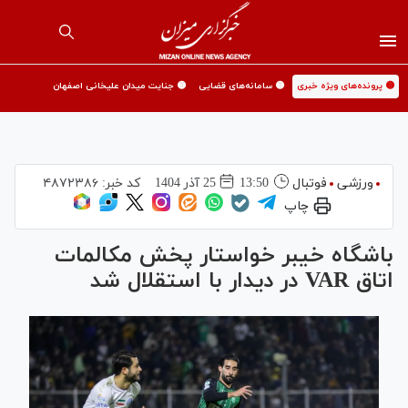
🟡 پرونده‌های ویژه خبری
🟡 سامانه‌های قضایی
🟡 جنایت میدان علیخانی اصفهان
ورزشی
فوتبال
13:50
25 آذر 1404
کد خبر:
۴۸۷۲۳۸۶
چاپ
باشگاه خیبر خواستار پخش مکالمات
اتاق VAR در دیدار با استقلال شد