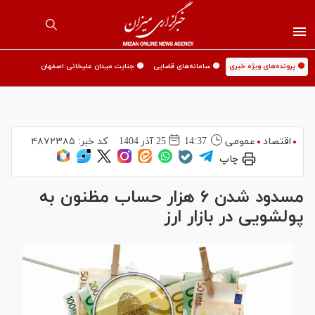
🟡 پرونده‌های ویژه خبری
🟡 سامانه‌های قضایی
🟡 جنایت میدان علیخانی اصفهان
اقتصاد
عمومی
14:37
25 آذر 1404
کد خبر:
۴۸۷۲۳۸۵
چاپ
مسدود شدن ۶ هزار حساب مظنون به
پولشویی در بازار ارز