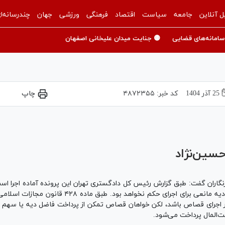
ل آنلاین
جامعه
سیاست
اقتصاد
فرهنگی
ورزشی
جهان
چندرسانه‌ا
سامانه‌های قضایی
🟡 جنایت میدان علیخانی اصفهان
25 آذر 1404
کد خبر:
۴۸۷۲۳۵۵
چاپ
Play
Video
سین‌نژاد
گاران گفت: طبق گزارش رئیس کل دادگستری تهران این پرونده آماده اجرا اس
وکیل اولیای‌دم اعلام شده و در صورت پرداخت تفاضل 
ر اجرای قصاص باشد، لکن خواهان قصاص تمکن از پرداخت فاضل دیه یا سهم 
ت‌المال پرداخت می‌شود.