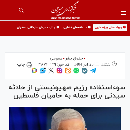
🟡 پرونده‌های ویژه خبری
🟡 سامانه‌های قضایی
🟡 جنایت میدان علیخانی اصفهان
حقوق بشر
عمومی
11:55
25 آذر 1404
کد خبر:
۴۸۷۲۳۴۹
چاپ
سوءاستفاده رژیم صهیونیستی از حادثه
سیدنی برای حمله به حامیان فلسطین