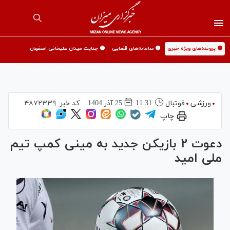
🟡 پرونده‌های ویژه خبری
🟡 سامانه‌های قضایی
🟡 جنایت میدان علیخانی اصفهان
ورزشی
فوتبال
11:31
25 آذر 1404
کد خبر:
۴۸۷۲۳۳۹
چاپ
دعوت ۲ بازیکن جدید به مینی کمپ تیم
ملی امید