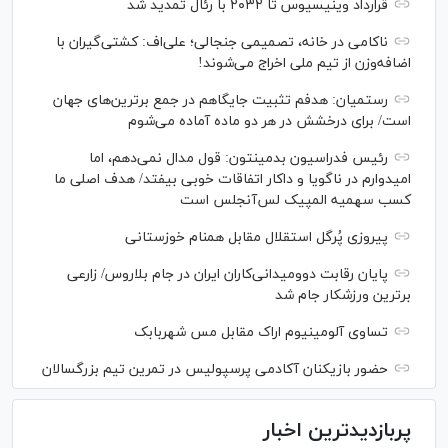
قرارداد وینیسیوس تا ۲۰۳۲ با رئال‌ تمدید شد
ناکامی در خانه، تصمیمی جنجالی؛ علی‌اف: کشتی‌گیران با
اضافه‌وزن از تیم ملی اخراج می‌شوند!
رستمیان: هدفم تثبیت جایگاهم در جمع برترین‌های جهان
است/ برای درخشش در هر دو ماده آماده می‌شوم
رئیس فدراسیون بدمینتون: قول مدال نمی‌دهم، اما
امیدوارم در ناگویا و داکار اتفاقات خوبی بیفتد/ هدف اصلی ما
کسب سهمیه المپیک لس‌آنجلس است
پیروزی پُرگل استقلال مقابل همنام خوزستانی
پایان رقابت دوومیدانی‌کاران ایران در جام بلاروس/ زارعی
برترین ورزشکار جام شد
تساوی آلومینیوم اراک مقابل مس شهربابک
حضور بازیکنان آکادمی پرسپولیس در تمرین تیم بزرگسالان
پربازدیدترین اخبار