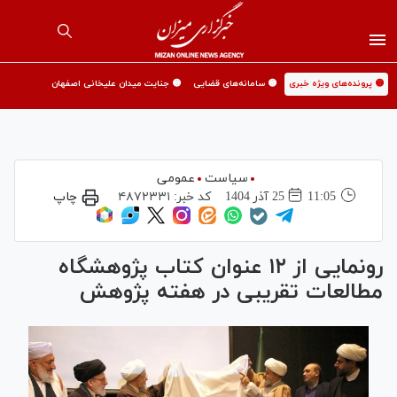
🟡 پرونده‌های ویژه خبری
🟡 سامانه‌های قضایی
🟡 جنایت میدان علیخانی اصفهان
سیاست
عمومی
11:05
25 آذر 1404
کد خبر:
۴۸۷۲۳۳۱
چاپ
رونمایی از ۱۲ عنوان کتاب پژوهشگاه
مطالعات تقریبی در هفته پژوهش