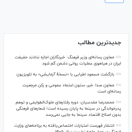
جدیدترین مطالب
معاون رسانه‌ای وزیر فرهنگ: خبرنگاران اجازه ندادند حقیقت
ایران در هیاهوی عملیات روانی دشمن گم شود
بازگشت مسعود اطیابی با «نسخهٔ آزمایشی» به تلویزیون
معاون صدا: خبر، ستون اعتماد عمومی و رکن مرجعیت
رسانه‌ای است
محمدرضا مقدسیان: دوره رفتارهای ملوک‌الطوایفی و توهم
پدرخواندگی در سینما به پایان رسیده است/ شعارهای فرهنگی
بدون اصلاح اقتصاد سینما به جایی نمی‌رسد
انتشار فهرست اعتبارات اختصاص‌یافته به برنامه‌های وزارت
فرهنگ در چهار ماهه نخست سال ۱۴۰۵