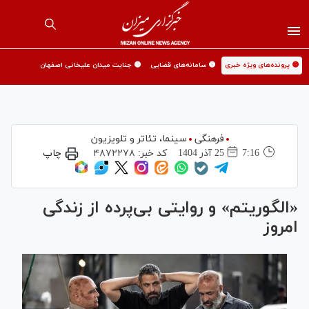
🟡 پرونده‌های ویژه خبری
🟡 سامانه‌های قضایی
🟡 جنایت میدان علیخانی اصفهان
فرهنگی
سینما،‌ تئاتر و تلویزیون
7:16
25 آذر 1404
کد خبر:
۴۸۷۲۲۷۸
چاپ
«الگوریتم» و روایتی بی‌پرده از زندگی
امروز