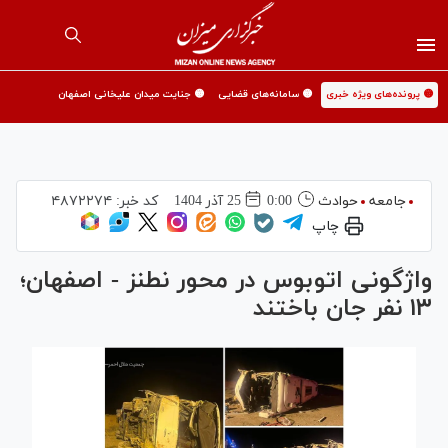
🟡 پرونده‌های ویژه خبری
🟡 سامانه‌های قضایی
🟡 جنایت میدان علیخانی اصفهان
جامعه
حوادث
0:00
25 آذر 1404
کد خبر:
۴۸۷۲۲۷۴
چاپ
واژگونی اتوبوس در محور نطنز - اصفهان؛
۱۳ نفر جان باختند