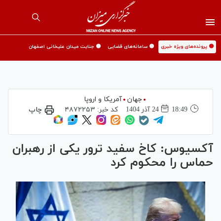
🟡 پرونده‌های ویژه خبری
🟡 سامانه‌های قضایی
🟡 جنایت میدان علیخانی اصفهان
جهان
آمریکا و اروپا
18:49
24 آذر 1404
کد خبر:
۴۸۷۲۲۵۳
چاپ
آکسیوس: کاخ سفید ترور یکی از رهبران
حماس را محکوم کرد