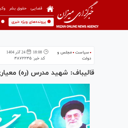
قضایی
حقوق بشر
وکی
🟡 پرونده‌های ویژه خبری
🟡 
سیاست
مجلس و
18:08
24 آذر 1404
دولت
کد خبر:
۴۸۷۲۲۴۵
قالیباف: شهید مدرس (ره) معیار