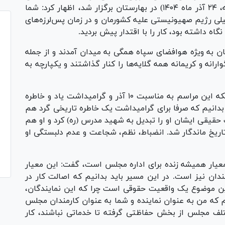
جشنواره شهید مدرس (ره) که صبح امروز (دوشنبه، ۲۴ آذر ماه ۱۴۰۴) در بهارستان برگزار شد، اظهار کرد: شما
ن مجلس طی ۱۲ روز جنگ تحمیلی رژیم صهیونیستی علیه کشورمان و در زمان پس‌لرزه‌های
اه داشته بود، کار را با اقتدار پیش بردید.
مان به ویژه هوافضای سپاه همگی به میدان آمدند و از جمله
ارانه و کریمانه همه گلایه‌ها را کنار گذاشتند و یکپارچه به
رئیس مجلس شورای اسلامی در ادامه با بیان اینکه این مراسم به مناسبت ۱۰ آذر و گرامیداشت یاد و خاطره
بدانیم که صرفا برای گرامیداشت یک خاطره تاریخی گرد هم
قیقی ایشان او را تبدیل به شهید مدرس (ره) کرد و او هم
اریخ ماندگار شد. انضباط، نظم، شجاعت و عدم دلبستگی او
معیار همیشه زنده برای اداره مجلس است، گفت: این معیار
ندان نیز است. در این مسیر باید بدانیم که اصالت کار در
ین موضوع یک واقعیت حقوقی است چرا که این نمایندگان،
 که من به عنوان نماینده و شما به عنوان کارمندان مجلس
تلف مجلس از بخش حفاظتی گرفته تا خدماتی نباشند، کار