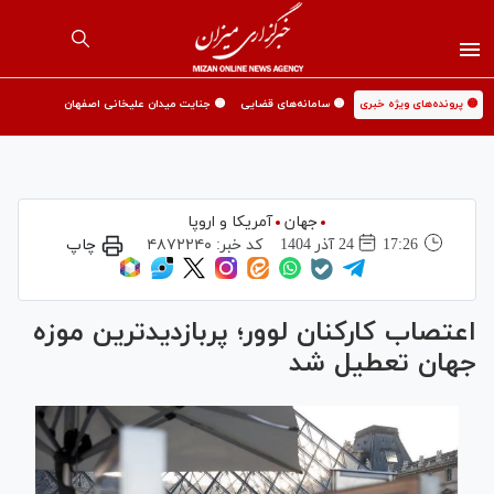
🟡 پرونده‌های ویژه خبری
🟡 سامانه‌های قضایی
🟡 جنایت میدان علیخانی اصفهان
جهان
آمریکا و اروپا
17:26
24 آذر 1404
کد خبر:
۴۸۷۲۲۴۰
چاپ
اعتصاب کارکنان لوور؛ پربازدیدترین موزه
جهان تعطیل شد